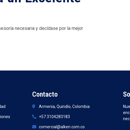
sesoría necesaria y decídase por la mejor
Contacto
So
idad
Armenia, Quindío, Colombia
Nue
enc
ciones
+57 3104283183
nec
comercial@alken.com.co