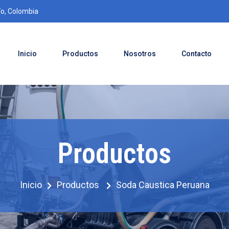
ío, Colombia
Inicio
Productos
Nosotros
Contacto
Productos
Inicio
Productos
Soda Caustica Peruana