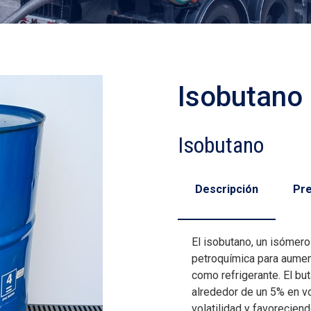
Isobutano
Isobutano
Descripción
Pr
El isobutano, un isómero 
petroquímica para aumen
como refrigerante. El bu
alrededor de un 5% en v
volatilidad y favoreciend