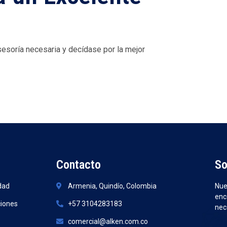
sesoría necesaria y decídase por la mejor
Contacto
So
idad
Armenia, Quindío, Colombia
Nue
enc
ciones
+57 3104283183
nec
comercial@alken.com.co